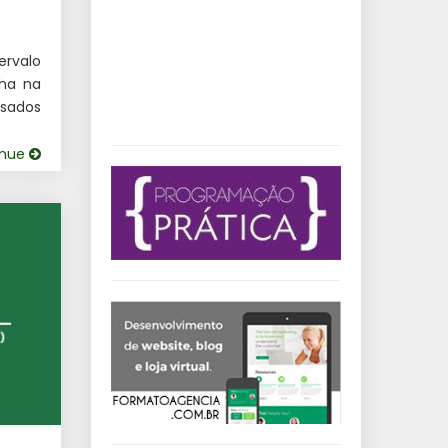
ervalo
lha na
usados
inue