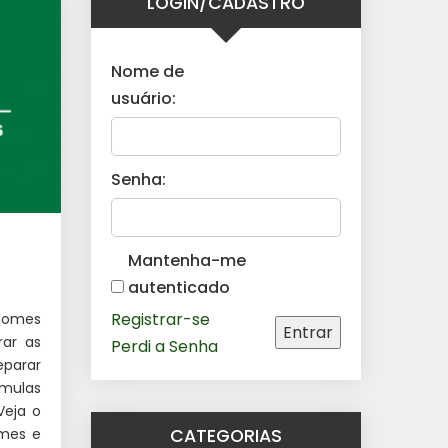
LOGIN/CADASTRO
Nome de
usuário:
Senha:
Mantenha-me
autenticado
Registrar-se
nomes
Entrar
rar as
Perdi a Senha
eparar
mulas
Veja o
mes e
CATEGORIAS