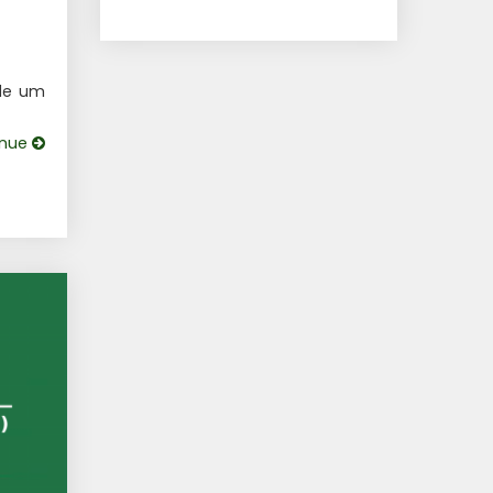
de um
inue