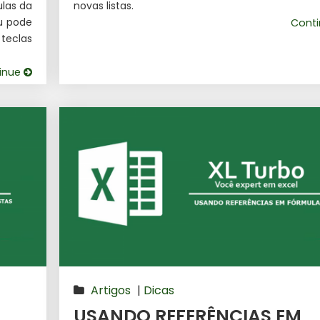
ulas da
novas listas.
ou pode
Cont
teclas
inue
Artigos
|
Dicas
USANDO REFERÊNCIAS EM