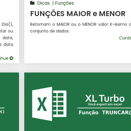
Dicas
|
Funções
FUNÇÕES MAIOR e MENOR
Dia(),
Retornam o MAIOR ou o MENOR valor K-ésimo 
atar ou
conjunto de dados.
 data,
Cont
a data
inue