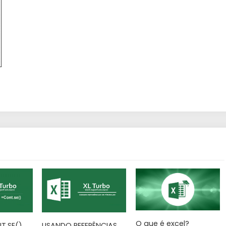
O que é excel?
T.SE()
USANDO REFERÊNCIAS