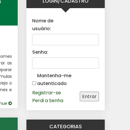
LOGIN/CADASTRO
Nome de
usuário:
Senha:
nomes
rar as
eparar
Mantenha-me
mulas
Veja o
autenticado
mes e
Registrar-se
Entrar
Perdi a Senha
inue
CATEGORIAS