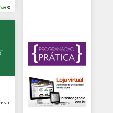
inue
de um