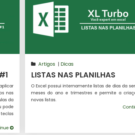
Artigos
|
Dicas
#1
LISTAS NAS PLANILHAS
plicar
O Excel possui internamente listas de dias da s
os nas
meses do ano e trimestres e permite a cria
ulas da
novas listas.
ou pode
Cont
teclas
inue