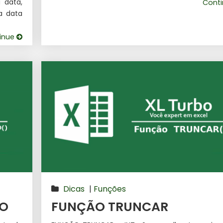
 data,
Cont
a data
inue
Dicas
|
Funções
MO
FUNÇÃO TRUNCAR