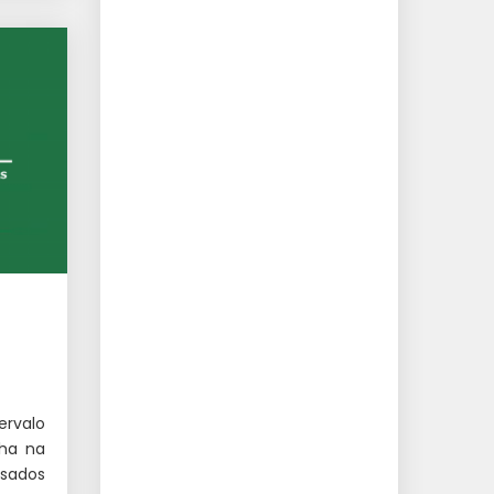
ervalo
lha na
usados