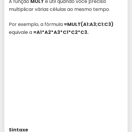
A função
MULT
é útil quando você precisa
multiplicar várias células ao mesmo tempo.
Por exemplo, a fórmula
=MULT(A1:A3;C1:C3)
equivale a
=A1*A2*A3*C1*C2*C3.
Sintaxe