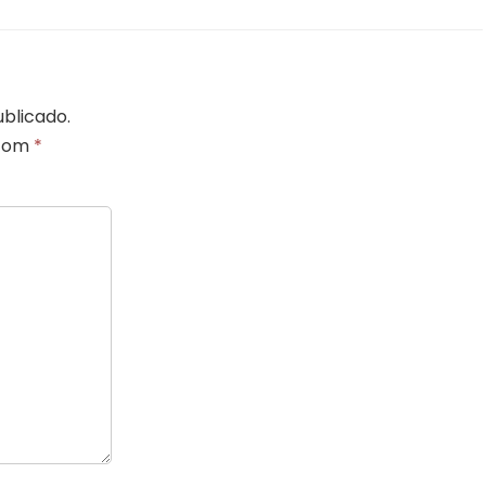
blicado.
 com
*