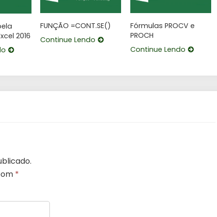
FUNÇÃO =CONT.SE()
Fórmulas PROCV e
bela
PROCH
xcel 2016
Continue Lendo
Continue Lendo
do
blicado.
 com
*