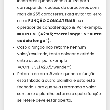
incorretos quando você a utiliza para
corresponder cadeias de caracteres com
mais de 255 caracteres. Para evitar tal erro
use a
FUNÇÃO CONCATENAR
ou o
operador de concatenação &. Por exemplo,
=CONT.SE (A2:A5; “texto longo” & “outra
cadeia longa”).
Caso a função não retorne nenhum
valor/resultado, tente colocar o critério
entre aspas, por exemplo
=CONTE.SE(A2:A5,”wender”).
Retorno de erro #valor quando a função
está linkada à outra planilha, e esta está
fechada. Para que seja retornada o valor
sem erro a planilha externa a qual a função
se refere deve estar aberta.