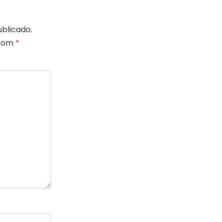
blicado.
 com
*