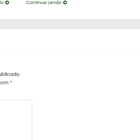
do
Continue Lendo
blicado.
 com
*